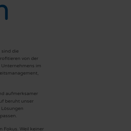
n
 sind die
ofitieren von der
es Unternehmens im
rheitsmanagement,
 und aufmerksamer
uf beruht unser
e Lösungen
npassen.
 Fokus. Weil keiner