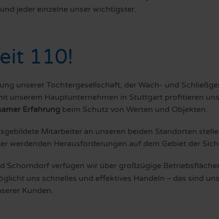
und jeder einzelne unser wichtigster.
eit 110!
ung unserer Tochtergesellschaft, der Wach- und Schließge
mit unserem Hauptunternehmen in Stuttgart profitieren u
samer Erfahrung
beim Schutz von Werten und Objekten.
sgebildete Mitarbeiter an unseren beiden Standorten stelle
r werdenden Herausforderungen auf dem Gebiet der Siche
und Schorndorf verfügen wir über großzügige Betriebsfläch
glicht uns schnelles und effektives Handeln
das sind uns
–
unserer Kunden.