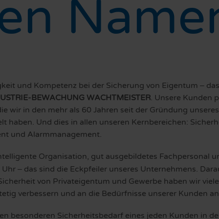
nen Name
gkeit und Kompetenz bei der Sicherung von Eigentum
das
–
DUSTRIE-BEWACHUNG WACHTMEISTER
. Unsere Kunden pr
die wir in den mehr als 60 Jahren seit der Gründung unser
t haben. Und dies in allen unseren Kernbereichen: Siche
nt und Alarmmanagement.
ntelligente Organisation, gut ausgebildetes Fachpersonal
e Uhr
das sind die Eckpfeiler unseres Unternehmens. Dara
–
Sicherheit von Privateigentum und Gewerbe haben wir viel
 stetig verbessern und an die Bedürfnisse unserer Kunden a
en besonderen Sicherheitsbedarf eines jeden Kunden in den