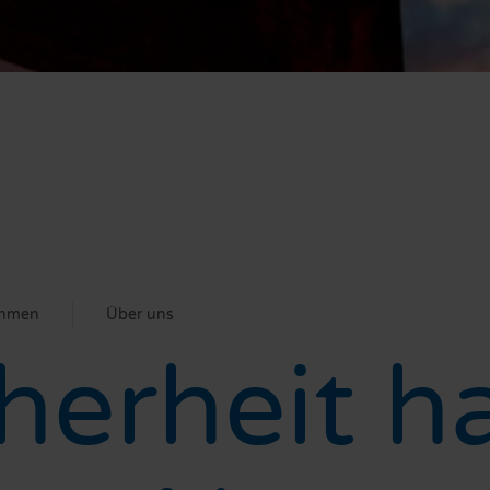
ehmen
Über uns
herheit h